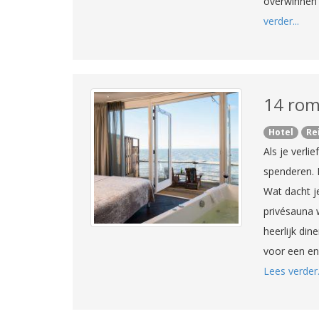
overwinnen 
verder...
14 rom
Hotel
Re
Als je verli
spenderen. 
Wat dacht j
privésauna 
heerlijk din
voor een eno
Lees verder.