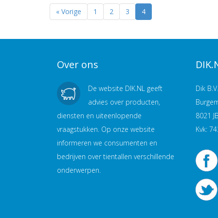
« Vorige
1
2
3
4
Over ons
DIK.
De website DIK.NL geeft
Dik B.V
advies over producten,
Burgem
diensten en uiteenlopende
8021 J
vraagstukken. Op onze website
Kvk: 7
informeren we consumenten en
bedrijven over tientallen verschillende
onderwerpen.