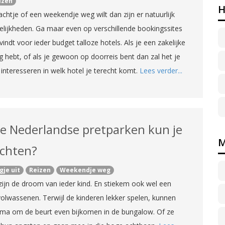
izen
H
achtje of een weekendje weg wilt dan zijn er natuurlijk
elijkheden. Ga maar even op verschillende bookingssites
 vindt voor ieder budget talloze hotels. Als je een zakelijke
g hebt, of als je gewoon op doorreis bent dan zal het je
t interesseren in welk hotel je terecht komt.
Lees verder...
ke Nederlandse pretparken kun je
M
chten?
gje uit
Reizen
Weekendje weg
zijn de droom van ieder kind. En stiekem ook wel een
volwassenen. Terwijl de kinderen lekker spelen, kunnen
ma om de beurt even bijkomen in de bungalow. Of ze