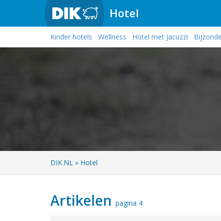
Hotel
Kinder hotels
Wellness
Hotel met Jacuzzi
Bijzonde
DIK.NL
»
Hotel
Artikelen
pagina 4