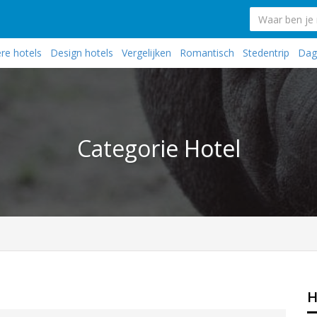
re hotels
Design hotels
Vergelijken
Romantisch
Stedentrip
Dagj
Categorie Hotel
H