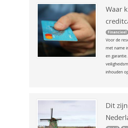
Waar k
credit
Financieel
Voor de res
met name in
en garantie
veiligheids
inhouden op
Dit zij
Nederl