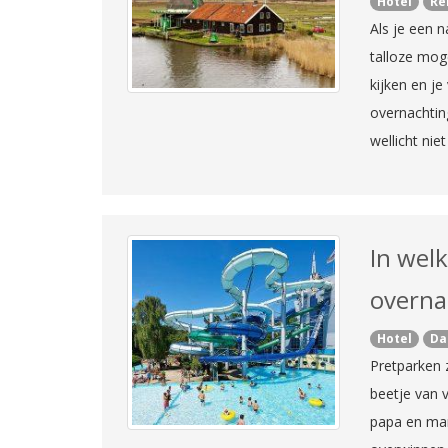
Hotel
Re
Als je een n
talloze mog
kijken en je
overnachtin
wellicht nie
In wel
overna
Hotel
Da
Pretparken 
beetje van 
papa en ma