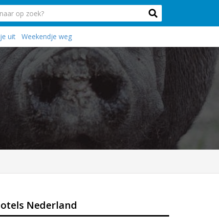
e uit
Weekendje weg
otels Nederland