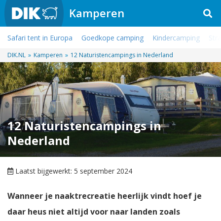
Kamperen
Safari tent in Europa
Goedkope camping
Kindercamping
Str
DIK.NL
»
Kamperen
»
12 Naturistencampings in Nederland
12 Naturistencampings in
Nederland
Laatst bijgewerkt: 5 september 2024
Wanneer je naaktrecreatie heerlijk vindt hoef je
daar heus niet altijd voor naar landen zoals