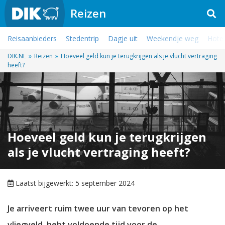
Reizen
Reisaanbieders
Stedentrip
Dagje uit
Weekendje weg
Hotel
DIK.NL
»
Reizen
»
Hoeveel geld kun je terugkrijgen als je vlucht vertraging
heeft?
Hoeveel geld kun je terugkrijgen
als je vlucht vertraging heeft?
Laatst bijgewerkt: 5 september 2024
Je arriveert ruim twee uur van tevoren op het
vliegveld, hebt voldoende tijd voor de