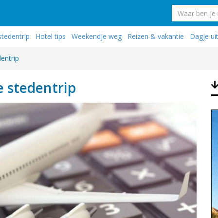
stedentrip
Hotel tips
Weekendje weg
Reizen & vakantie
Dagje ui
entrip
e stedentrip