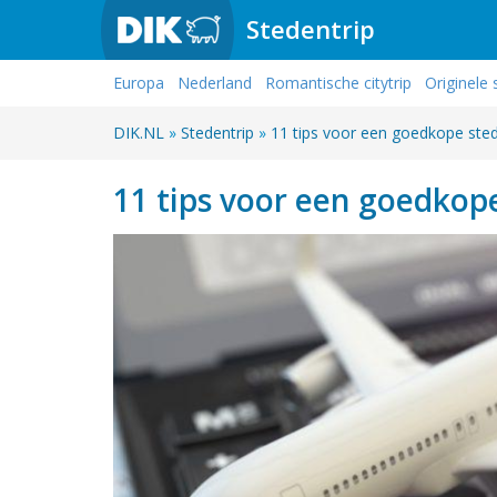
Stedentrip
Europa
Nederland
Romantische citytrip
Originele 
DIK.NL
»
Stedentrip
»
11 tips voor een goedkope sted
11 tips voor een goedkop