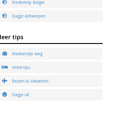
Stedentrip België
Dagje Antwerpen
eer tips
Weekendje weg
Hotel tips
Reizen & Vakanties
Dagje uit