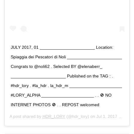
JULY 2017, 01 _______________________ Location:
Spiaggia dei Pescatori di Noli _______________________
Congrats to @noli62 . Selected BY @elenaberr_
_______________________ Published on the TAG : .
#hdr_lory . #la_hdr . la_hdr_m ______________________
#LORY_ALPHA ______________________ . . 🚫 NO
INTERNET PHOTOS 🚫 . . REPOST welcomed
A post shared by
HDR_LORY
(@hdr_lory) on
Jul 1, 2017 at 7:23am PDT