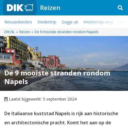
Reizen
Reisaanbieders
Stedentrip
Dagje uit
Weekendje weg
Hotel
DIK.NL
»
Reizen
»
De 9 mooiste stranden rondom Napels
De 9 mooiste stranden rondom
Napels
Laatst bijgewerkt: 5 september 2024
De Italiaanse kuststad Napels is rijk aan historische
en architectonische pracht. Komt het aan op de