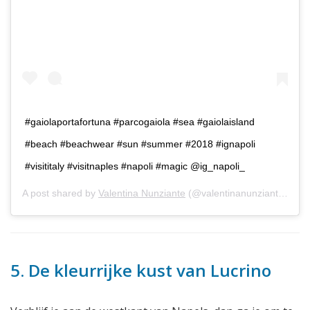
#gaiolaportafortuna #parcogaiola #sea #gaiolaisland
#beach #beachwear #sun #summer #2018 #ignapoli
#visititaly #visitnaples #napoli #magic @ig_napoli_
A post shared by
Valentina Nunziante
(@valentinanunziante) on
A
5. De kleurrijke kust van Lucrino