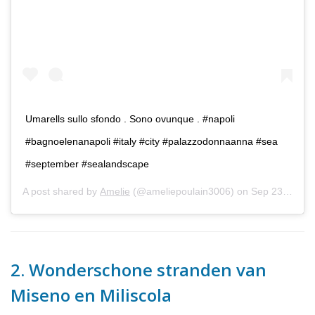
Umarells sullo sfondo . Sono ovunque . #napoli
#bagnoelenanapoli #italy #city #palazzodonnaanna #sea
#september #sealandscape
A post shared by
Amelie
(@ameliepoulain3006) on
Sep 23, 2018 at 5:37am PDT
2. Wonderschone stranden van
Miseno en Miliscola