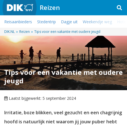
Reizen
Reisaanbieders
Stedentrip
Dagje uit
Weekendje weg
Hotel
DIK.NL
»
Reizen
»
Tips voor een vakantie met oudere jeugd
Tips voor een vakantie met oudere
jeugd
Laatst bijgewerkt: 5 september 2024
Irritatie, boze blikken, veel gezucht en een chagrijnig
hoofd is natuurlijk niet waarom jij jouw puber hebt