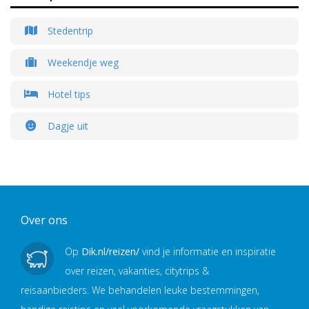
Stedentrip
Weekendje weg
Hotel tips
Dagje uit
Over ons
Op
Dik.nl/reizen/
vind je informatie en inspiratie
over reizen, vakanties, citytrips &
reisaanbieders. We behandelen leuke bestemmingen,