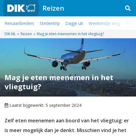
Reizen
Reisaanbieders
Stedentrip
Dagje uit
Weekendje weg
Hotel
DIK.NL
»
Reizen
»
Mag je eten meenemen in het vliegtuig?
Mag je eten meenemen in het
vliegtuig?
Laatst bijgewerkt: 5 september 2024
Zelf eten meenemen aan boord van het vliegtuig: er
is meer mogelijk dan je denkt. Misschien vind je het