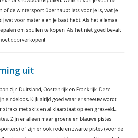
 ski- of snowboardspullen. Wellicht kun je voor de
n of de wintersport überhaupt iets voor je is, wat je
ij wat voor materialen je baat hebt. Als het allemaal
bepalen om spullen te kopen. Als het niet goed bevalt
e moet doorverkopen!
ming uit
an zijn Duitsland, Oostenrijk en Frankrijk. Deze
jn eindeloos. Kijk altijd goed waar er sneeuw wordt
r straks met ski’s en al klaarstaat op een grasveld…
tes. Zijn er alleen maar groene en blauwe pistes
orters) of zijn er ook rode en zwarte pistes (voor de