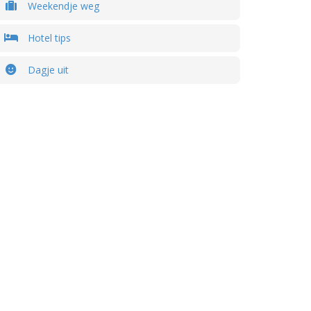
Weekendje weg
Hotel tips
Dagje uit