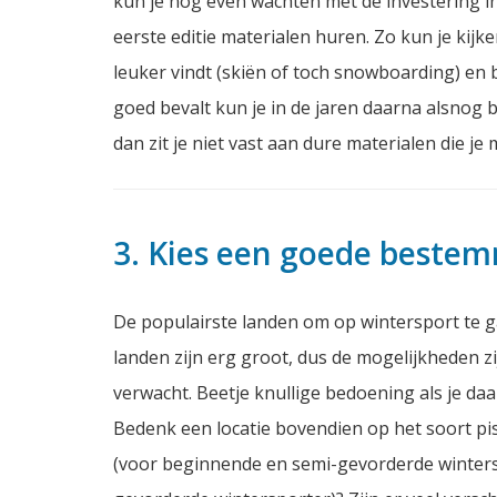
kun je nog even wachten met de investering in
eerste editie materialen huren. Zo kun je kijke
leuker vindt (skiën of toch snowboarding) en b
goed bevalt kun je in de jaren daarna alsnog 
dan zit je niet vast aan dure materialen die j
3. Kies een goede bestem
De populairste landen om op wintersport te ga
landen zijn erg groot, dus de mogelijkheden zi
verwacht. Beetje knullige bedoening als je daa
Bedenk een locatie bovendien op het soort pis
(voor beginnende en semi-gevorderde wintersp