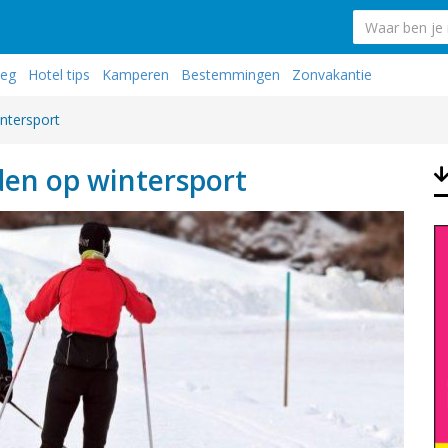
weg
Hotel tips
Kamperen
Bestemmingen
Zonvakantie
intersport
iden op wintersport