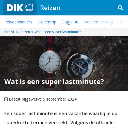
Reizen
Reisaanbieders
Stedentrip
Dagje uit
Weekendje weg
Hotel
DIK.NL
»
Reizen
»
Wat is een super lastminute?
Wat is een super lastminute?
Laatst bijgewerkt: 5 september 2024
Een super last minute is een vakantie waarbij je op
superkorte termijn vertrekt. Volgens de officiële