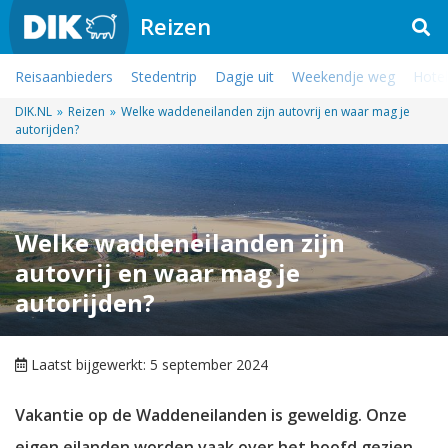
Reizen
Reisaanbieders
Stedentrip
Dagje uit
Weekendje weg
Hotel
DIK.NL
»
Reizen
»
Welke waddeneilanden zijn autovrij en waar mag je
autorijden?
Welke waddeneilanden zijn
autovrij en waar mag je
autorijden?
Laatst bijgewerkt: 5 september 2024
Vakantie op de Waddeneilanden is geweldig. Onze
eigen eilanden worden vaak over het hoofd gezien