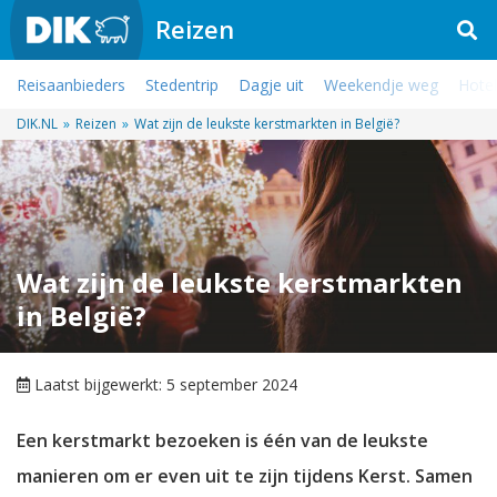
Reizen
Reisaanbieders
Stedentrip
Dagje uit
Weekendje weg
Hotel
DIK.NL
»
Reizen
»
Wat zijn de leukste kerstmarkten in België?
Wat zijn de leukste kerstmarkten
in België?
Laatst bijgewerkt: 5 september 2024
Een kerstmarkt bezoeken is één van de leukste
manieren om er even uit te zijn tijdens Kerst. Samen