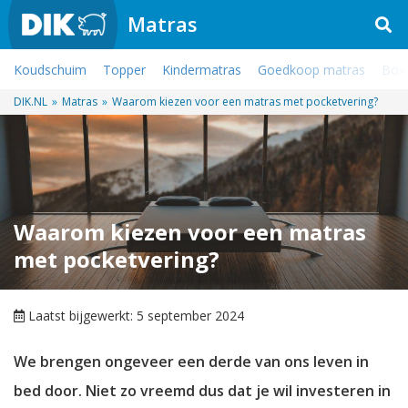
Matras
Koudschuim
Topper
Kindermatras
Goedkoop matras
Boxs
DIK.NL
»
Matras
»
Waarom kiezen voor een matras met pocketvering?
Waarom kiezen voor een matras
met pocketvering?
Laatst bijgewerkt: 5 september 2024
We brengen ongeveer een derde van ons leven in
bed door. Niet zo vreemd dus dat je wil investeren in