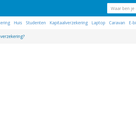
kering
Huis
Studenten
Kapitaalverzekering
Laptop
Caravan
E-b
sverzekering?