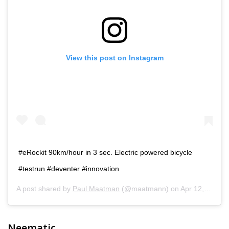
View this post on Instagram
#eRockit 90km/hour in 3 sec. Electric powered bicycle
#testrun #deventer #innovation
A post shared by
Paul Maatman
(@maatmann) on
Apr 12, 2014 at 4:00am PDT
Neematic