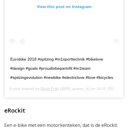
View this post on Instagram
Eurobike 2018 #spitzing #m1sporttechnik #bikelove
#design #goals #proudtobepartofit #m1team
#spitzingevolution #newbike #electriclove #love #bicycles
A post shared by
Birgit Fritz
(@89_queen_b) on
Jul 8, 2018 at 11:08am PDT
eRockit
Een e-bike met een motorkenteken, dat is de eRockit.