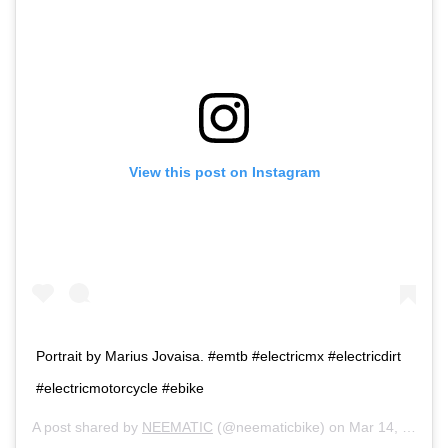
View this post on Instagram
Portrait by Marius Jovaisa. #emtb #electricmx #electricdirt
#electricmotorcycle #ebike
A post shared by
NEEMATIC
(@neematicbike) on
Mar 14, 2018 at 2:29pm PDT