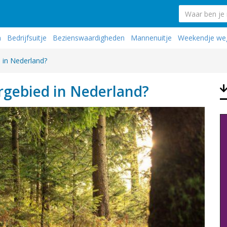
n
Bedrijfsuitje
Bezienswaardigheden
Mannenuitje
Weekendje we
 in Nederland?
rgebied in Nederland?