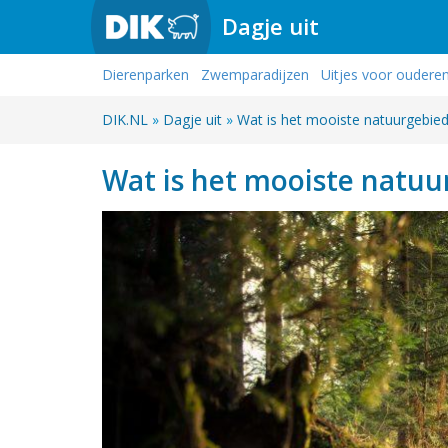
Dagje uit
Dierenparken
Zwemparadijzen
Uitjes voor oudere
DIK.NL
»
Dagje uit
»
Wat is het mooiste natuurgebied
Wat is het mooiste natuu