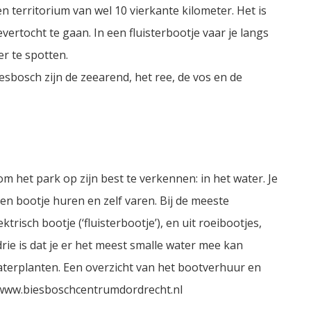
erritorium van wel 10 vierkante kilometer. Het is
rtocht te gaan. In een fluisterbootje vaar je langs
er te spotten.
esbosch zijn de zeearend, het ree, de vos en de
om het park op zijn best te verkennen: in het water. Je
n bootje huren en zelf varen. Bij de meeste
trisch bootje (‘fluisterbootje’), en uit roeibootjes,
drie is dat je er het meest smalle water mee kan
 waterplanten. Een overzicht van het bootverhuur en
op www.biesboschcentrumdordrecht.nl