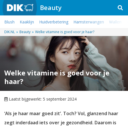
Beauty
Blush
Kaaklijn
Huidverbetering
Hamsterwangen
Wallen
DIK.NL
»
Beauty
»
Welke vitamine is goed voor je haar?
Welke vitamine is goed voor je
haar?
Laatst bijgewerkt: 5 september 2024
‘Als je haar maar goed zit’. Toch? Vol, glanzend haar
zegt inderdaad iets over je gezondheid. Daarom is