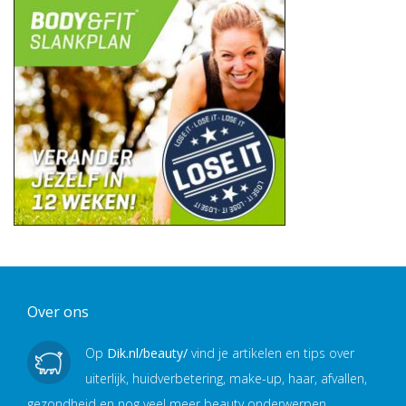
Over ons
Op
Dik.nl/beauty/
vind je artikelen en tips over
uiterlijk, huidverbetering, make-up, haar, afvallen,
gezondheid en nog veel meer beauty onderwerpen.