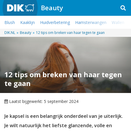
Beauty
Blush
Kaaklijn
Huidverbetering
Hamsterwangen
Wallen
DIK.NL
»
Beauty
»
12 tips om breken van haar tegen te gaan
12 tips om breken van haar tegen
te gaan
Laatst bijgewerkt: 5 september 2024
Je kapsel is een belangrijk onderdeel van je uiterlijk.
Je wilt natuurlijk het liefste glanzende, volle en