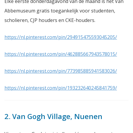
Elke eerste donderdagavond van de maand is het Van
Abbemuseum gratis toegankelijk voor studenten,
scholieren, CJP houders en CKE-houders.
https://nl.pinterest.com/pin/294915475593045205/
https://nl.pinterest.com/pin/462885667943578015/
https://nl.pinterest.com/pin/773985885941583026/
https://nl.pinterest.com/pin/193232640245841759/
2. Van Gogh Village, Nuenen