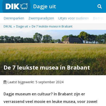
Dagje uit
Dierenparken
Zwemparadijzen
Uitjes voor ouderen
Bedrijfsu
DIK.NL
»
Dagje uit
»
De 7 leukste musea in Brabant
De 7 leukste musea in Brabant
Laatst bijgewerkt: 5 september 2024
Dagje museum en cultuur? In Brabant zijn er
verrassend veel mooie en leuke musea, voor zowel