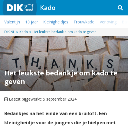
Kado
Valentijn
18 jaar
Kleinigheidjes
Trouwkado
Verloving
Ba
DIK.NL
»
Kado
»
Het leukste bedankje om kado te geven
Het leukste bedankje om kado te
geven
Laatst bijgewerkt: 5 september 2024
Bedankjes na het einde van een bruiloft. Een
kleinigheidje voor de jongens die je hielpen met