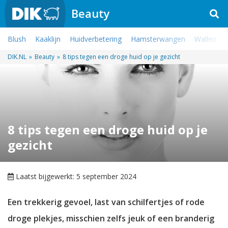
Beauty
Blush
Kaaklijn
Huidverbetering
Hamsterwangen
Wallen
DIK.NL
»
Beauty
»
8 tips tegen een droge huid op je gezicht
8 tips tegen een droge huid op je
gezicht
Laatst bijgewerkt: 5 september 2024
Een trekkerig gevoel, last van schilfertjes of rode
droge plekjes, misschien zelfs jeuk of een branderig