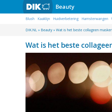
Beauty
Blush
Kaaklijn
Huidverbetering
Hamsterwangen
DIK.NL
»
Beauty
»
Wat is het beste collageen masker
Wat is het beste collage