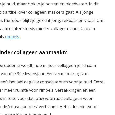
n je huid, maar ook in je botten en bloedvaten. In dit
it artikel over collageen maskers gaat. Als jonge
 Hierdoor blijft je gezicht jong, rekbaar en vitaal. Om
ichaam echter steeds minder collageen aan. Daarom
als
rimpels
.
minder collageen aanmaakt?
e ouder je wordt, hoe minder collageen je lichaam
vanaf je 30e levensjaar. Een vermindering van
heeft het wel degelijk consequenties voor je huid. Deze
er meer ruimte voor rimpels, verzakkingen en een
 in feite voor dat jouw voorraad collageen weer
e ‘consequenties’ vertraagd. Het is dus niet voor
i-age mask’ wordt genoemd.