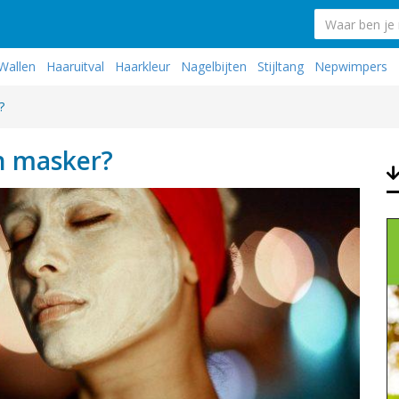
Wallen
Haaruitval
Haarkleur
Nagelbijten
Stijltang
Nepwimpers
?
en masker?