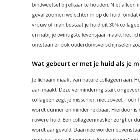
bindweefsel bij elkaar te houden. Niet alleen i
geval zoomen we echter in op de huid, omdat d
vrouw of man bestaat je huid uit 30% collageen.
en nabij je twintigste levensjaar maakt het l
ontstaan er ook ouderdomsverschijnselen zo
Wat gebeurt er met je huid als je 
Je lichaam maakt van nature collageen aan. Ho
aan maakt. Deze vermindering start ongeveer 
collageen zegt je misschien niet zoveel. Toch 
wordt dunner en minder rekbaar. Hierdoor is 
ruwere huid. Een collageenmasker zorgt er dus
wordt aangevuld. Daarmee worden bovenstaand
niets dat een collageen masker vaak een ‘ant