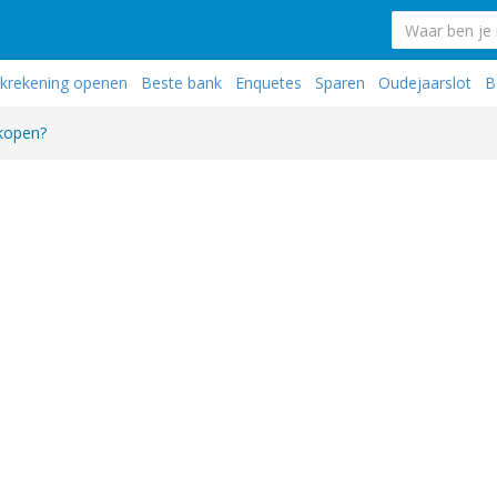
krekening openen
Beste bank
Enquetes
Sparen
Oudejaarslot
B
kopen?