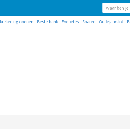
krekening openen
Beste bank
Enquetes
Sparen
Oudejaarslot
B