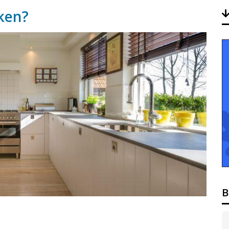
ken?
B