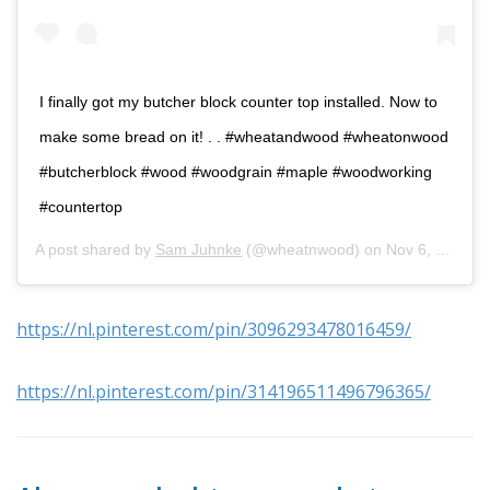
I finally got my butcher block counter top installed. Now to
make some bread on it! . . #wheatandwood #wheatonwood
#butcherblock #wood #woodgrain #maple #woodworking
#countertop
A post shared by
Sam Juhnke
(@wheatnwood) on
Nov 6, 2018 at 6:57pm PST
https://nl.pinterest.com/pin/3096293478016459/
https://nl.pinterest.com/pin/314196511496796365/