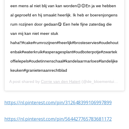
een mens al niet blij van kan worden😉😊En ja we hebben
al geproefd en hij smaakt heerlijk. Ik heb er boerenjongens
rum rozijnen door gedaan😋 Een hele fijne zaterdag die
van mij kan niet meer stuk
haha!!#cake#rumrozijnen#heerlijk#brosteservies#oudehout
enbak#waterkruik#asperagesplant#oudboterpotje#zwartek
offielepels#oudetinnenschaal#kandelaarmarloes#landelijke
keuken#granietenaanrechtblad
A post shared by
Corrie van den Hatert
(@de_bloementuinkamer) on
https://nl.pinterest.com/pin/312648399106997899
https://nl.pinterest.com/pin/564427765783681172