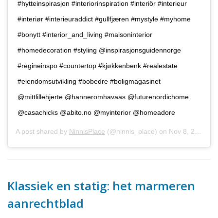
#hytteinspirasjon #interiorinspiration #interiör #interieur
#interiør #interieuraddict #gullfjæren #mystyle #myhome
#bonytt #interior_and_living #maisoninterior
#homedecoration #styling @inspirasjonsguidennorge
#regineinspo #countertop #kjøkkenbenk #realestate
#eiendomsutvikling #bobedre #boligmagasinet
@mittlillehjerte @hanneromhavaas @futurenordichome
@casachicks @abito.no @myinterior @homeadore
A post shared by
NinnisPlace
(@ninnis_place) on
Nov 8, 2018 at 4:58am PST
Klassiek en statig: het marmeren
aanrechtblad