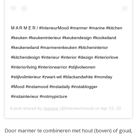
M A R M E R / #InterieurMood #marmer #marine #kitchen
#keuken #keukeninterieur #keukendesign #kookeiland
#keukeneiland #marmerenkeuken #kitcheninterior
#kitchendesign #interieur #interior #design #interiorlove
#interiorliving #interiorwarrior #stijlvolwonen
#stijlvolinterieur #zwart-wit #blackandwhite #monday
#Mood #instamood #instadaily #instablogger
#instainterieur #notmypicture
A post shared by
marene
(@interieurmood) on
Apr 23, 2017 at 11:27pm PDT
Door marmer te combineren met hout (boven) of goud,