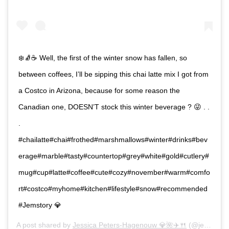
❄️🧦☕️ Well, the first of the winter snow has fallen, so
between coffees, I’ll be sipping this chai latte mix I got from
a Costco in Arizona, because for some reason the
Canadian one, DOESN’T stock this winter beverage ? 😜 . .
.
#chailatte#chai#frothed#marshmallows#winter#drinks#bev
erage#marble#tasty#countertop#grey#white#gold#cutlery#
mug#cup#latte#coffee#cute#cozy#november#warm#comfo
rt#costco#myhome#kitchen#lifestyle#snow#recommended
#Jemstory 💎
A post shared by
Jessica Peters-Hagenouw 💎🌺✈️🍴
(@jemstory) on