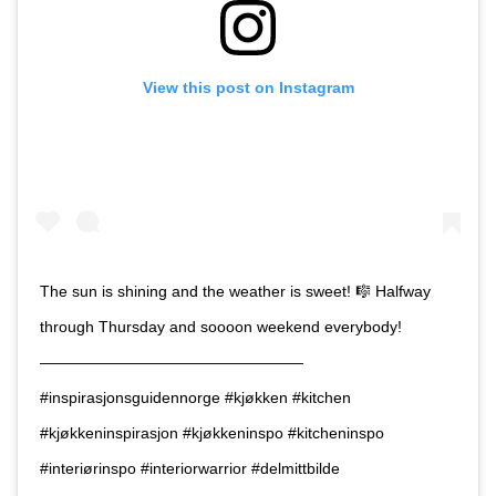
View this post on Instagram
The sun is shining and the weather is sweet! 🎼 Halfway
through Thursday and soooon weekend everybody!
—————————————————
#inspirasjonsguidennorge #kjøkken #kitchen
#kjøkkeninspirasjon #kjøkkeninspo #kitcheninspo
#interiørinspo #interiorwarrior #delmittbilde