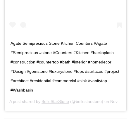
Agate Semiprecious Stone Kitchen Counters #Agate
#Semiprecious #stone #Counters #Kitchen #backsplash
#construction #countertop #bath #interior #homedecor
#Design #gemstone #luxurystone #tops #surfaces #project
#architect #residential #commercial #sink #vanitytop
#Washbasin
A post shared by
BelleStarStone
(@bellestarstone) on
Nov 7, 2018 at 6:14am PST