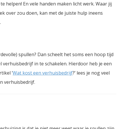
e helpen! En vele handen maken licht werk. Waar jij
eek over zou doen, kan met de juiste hulp ineens
.
rdevolle) spullen? Dan scheelt het soms een hoop tijd
l verhuisbedrijf in te schakelen. Hierdoor heb je een
tikel ‘
Wat kost een verhuisbedrijf
?’ lees je nog veel
 verhuisbedrijf.
rhuizing is dat je niet meer weet waar je spullen zijn.