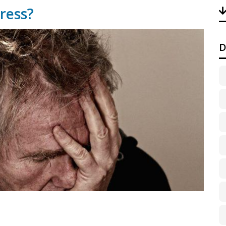
ress?
D