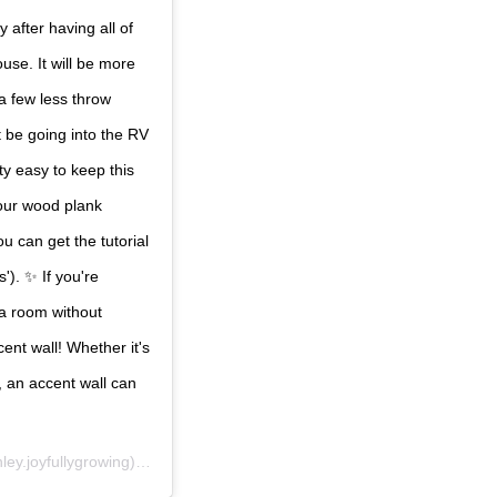
 after having all of
use. It will be more
 a few less throw
't be going into the RV
ty easy to keep this
 our wood plank
ou can get the tutorial
'). ✨ If you're
a room without
ent wall! Whether it's
, an accent wall can
y.joyfullygrowing) on
Aug 28, 2018 at 6:50am PDT