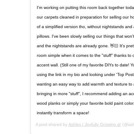
I'm working on putting this room back together today
our carpets cleaned in preparation for selling our ho
of a simplified version tho, without nightstands and
pillows. I've been slowly selling our things that won
and the nightstands are already gone. 👋🏻 It's pret
room simple when it comes to the "stuff" thanks to
accent wall. (Still one of my favorite DIYs to date! Y
using the link in my bio and looking under 'Top Posts
wanting an easy way to add warmth and texture to 
bringing in more "stuff", I recommend adding an acc
wood planks or simply your favorite bold paint color
instantly transform a space!
A post shared by
Ashley | Joyfully Growing 🌿
(@ashle