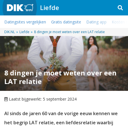
Liefde
Datingsites vergelijken
Gratis datingsite
Dating app
Kosten d
DIK.NL
»
Liefde
»
8 dingen je moet weten over een LAT relatie
8 dingen je moet weten over een
LAT relatie
Laatst bijgewerkt: 5 september 2024
Al sinds de jaren 60 van de vorige eeuw kennen we
het begrip LAT relatie, een liefdesrelatie waarbij