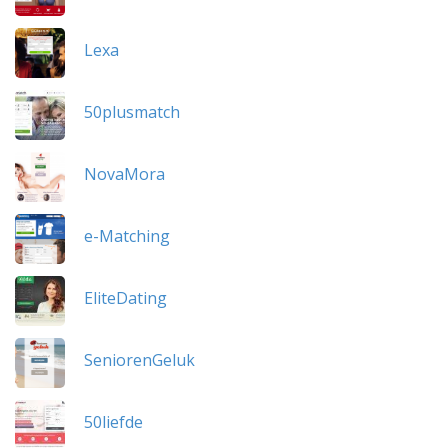
Lexa
50plusmatch
NovaMora
e-Matching
EliteDating
SeniorenGeluk
50liefde