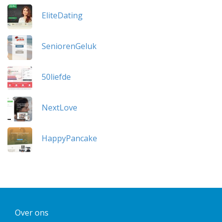
EliteDating
SeniorenGeluk
50liefde
NextLove
HappyPancake
Over ons