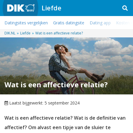
Liefde
Datingsites vergelijken
Gratis datingsite
Dating app
Kosten d
DIK.NL
»
Liefde
»
Wat is een affectieve relatie?
Wat is een affectieve relatie?
Laatst bijgewerkt: 5 september 2024
Wat is een affectieve relatie? Wat is de definitie van
affectief? Om alvast een tipje van de sluier te