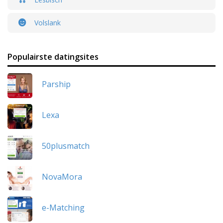
Volslank
Populairste datingsites
Parship
Lexa
50plusmatch
NovaMora
e-Matching