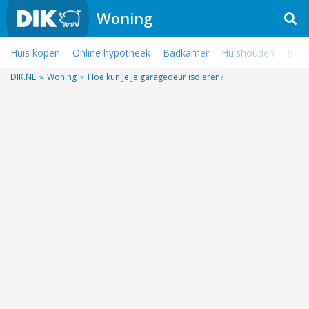
Woning
Huis kopen
Online hypotheek
Badkamer
Huishouden
Bouw
DIK.NL
»
Woning
»
Hoe kun je je garagedeur isoleren?