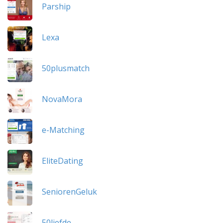
Parship
Lexa
50plusmatch
NovaMora
e-Matching
EliteDating
SeniorenGeluk
50liefde