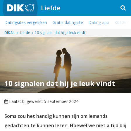
Liefde
Datingsites vergelijken
Gratis datingsite
Dating app
Kosten d
DIK.NL
»
Liefde
»
10 signalen dat hij je leuk vindt
10 signalen dat hij je leuk vindt
Laatst bijgewerkt: 5 september 2024
Soms zou het handig kunnen zijn om iemands
gedachten te kunnen lezen. Hoewel we niet altijd blij